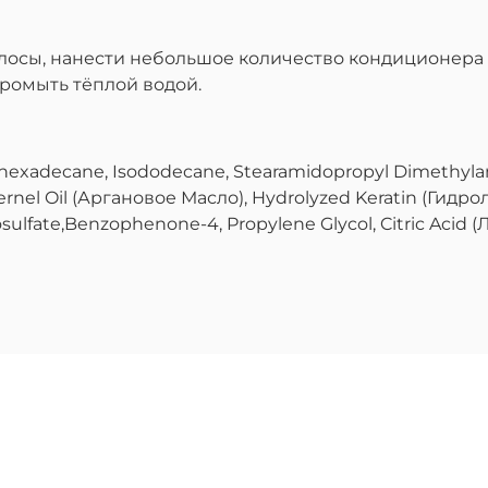
осы, нанести небольшое количество кондиционера 
промыть тёплой водой.
 Isohexadecane, Isododecane, Stearamidopropyl Dimethy
Kernel Oil (Аргановое Масло), Hydrolyzed Keratin (Гидр
lfate,Benzophenone-4, Propylene Glycol, Citric Acid (Л