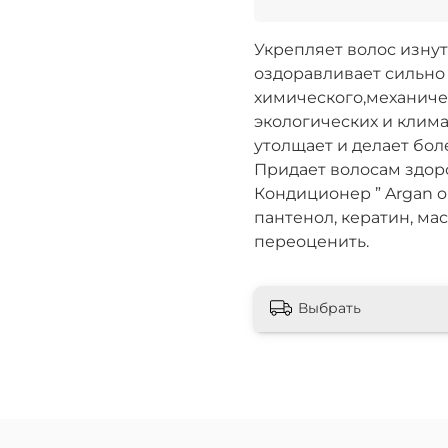
Укрепляет волос изнут
оздоравливает сильно
химического,механиче
экологических и клима
утолщает и делает бол
Придает волосам здоро
Кондиционер ” Argan oi
пантенол, кератин, ма
переоценить.
Выбрать