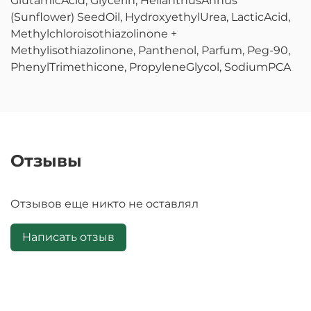
GlutamicAcid, Glycerin, HelianthusAnnus
(Sunflower) SeedOil, HydroxyethylUrea, LacticAcid,
Methylchloroisothiazolinone +
Methylisothiazolinone, Panthenol, Parfum, Peg-90,
PhenylTrimethicone, PropyleneGlycol, SodiumPCA
Отзывы
Отзывов еще никто не оставлял
Написать отзыв