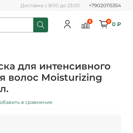
Доставка с 8:00 до 23:00
+79020115354
0
0
0 ₽
аска для интенсивного
 волос Moisturizing
л.
обавить в сравнение