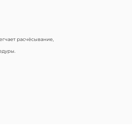
егчает расчёсывание,
едуры.