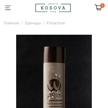
0
Главная
Бренды
Floractive